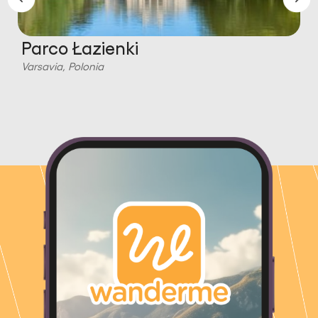
Parco Łazienki
Varsavia, Polonia
V