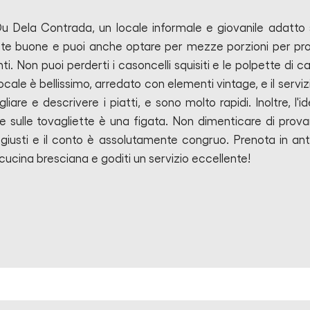
u Dela Contrada, un locale informale e giovanile adatto 
utte buone e puoi anche optare per mezze porzioni per pr
nti. Non puoi perderti i casoncelli squisiti e le polpette di c
locale è bellissimo, arredato con elementi vintage, e il servizi
iare e descrivere i piatti, e sono molto rapidi. Inoltre, l'id
e sulle tovagliette è una figata. Non dimenticare di provar
 giusti e il conto è assolutamente congruo. Prenota in ant
 cucina bresciana e goditi un servizio eccellente!