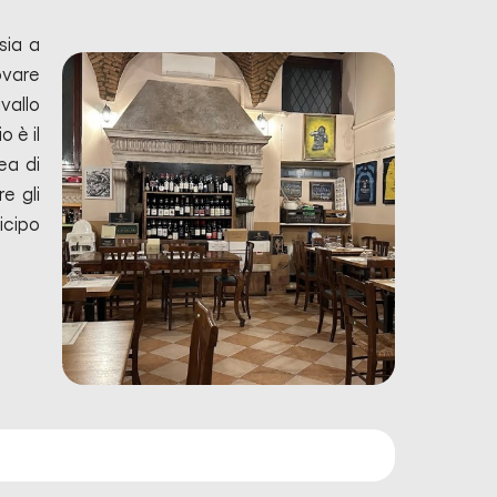
sia a
ovare
avallo
o è il
ea di
e gli
icipo