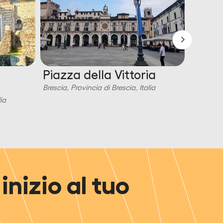
Piazza della Vittoria
Piazz
Brescia, Provincia di Brescia, Italia
Brescia, P
ia
inizio al tuo