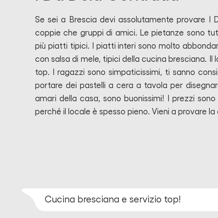
Se sei a Brescia devi assolutamente provare I D
coppie che gruppi di amici. Le pietanze sono t
più piatti tipici. I piatti interi sono molto abbonda
con salsa di mele, tipici della cucina bresciana. Il 
top. I ragazzi sono simpaticissimi, ti sanno consigl
portare dei pastelli a cera a tavola per disegnar
amari della casa, sono buonissimi! I prezzi sono
perché il locale è spesso pieno. Vieni a provare la
Cucina bresciana e servizio top!