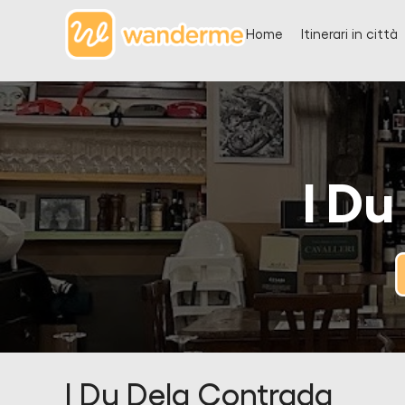
Home
Itinerari in città
I D
I Du Dela Contrada