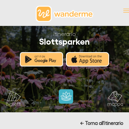
Itinerario
Slottsparken
Biglietti
mappa
← Torna all'itinerario