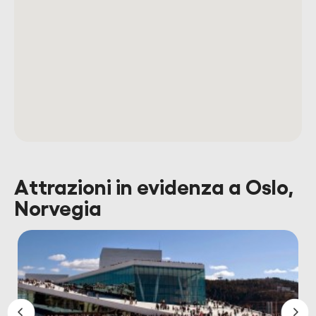
Attrazioni in evidenza a Oslo,
Norvegia