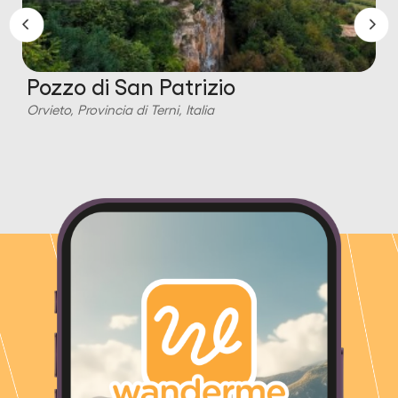
Pozzo di San Patrizio
Orvieto, Provincia di Terni, Italia
O