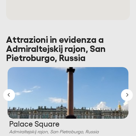
Attrazioni in evidenza a
Admiraltejskij rajon, San
Pietroburgo, Russia
Palace Square
Admiraltejskij rajon, San Pietroburgo, Russia
A