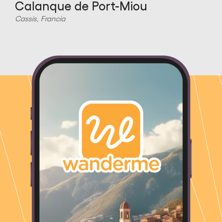
Calanque de Port-Miou
Cassis, Francia
C