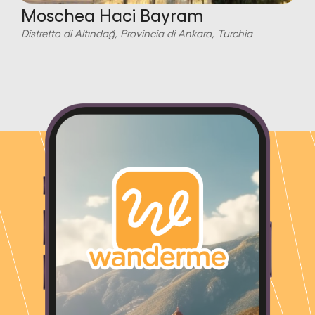
Moschea Haci Bayram
Distretto di Altındağ, Provincia di Ankara, Turchia
D