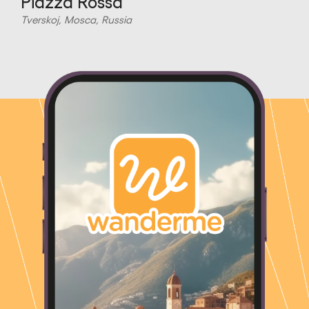
Piazza Rossa
Tverskoj, Mosca, Russia
T