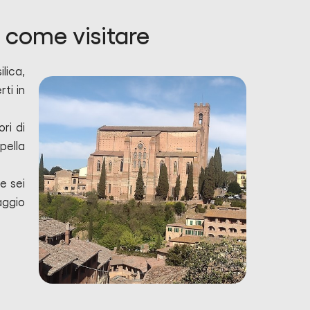
 come visitare
lica,
ti in
ri di
pella
e sei
aggio