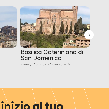
Basilica Cateriniana di
Palaz
San Domenico
Siena, Pr
Siena, Provincia di Siena, Italia
inizio al tuo