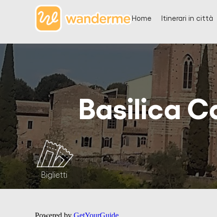
Home
Itinerari in città
Basilica C
Biglietti
Powered by
GetYourGuide