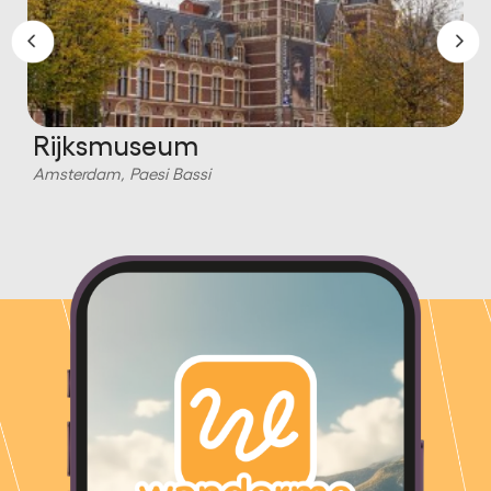
Rijksmuseum
Amsterdam, Paesi Bassi
A