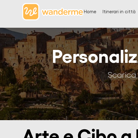
Home
Itinerari in città
Personali
Scarica 
Arte e Cibo a 