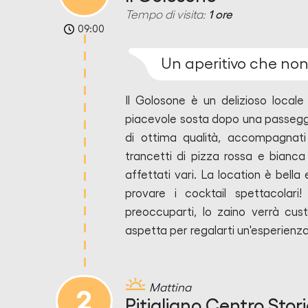
Tempo di visita:
1 ore
09:00
Un aperitivo che non 
Il Golosone
è un delizioso locale 
piacevole sosta dopo una passeggiat
di ottima qualità, accompagnati
trancetti di pizza rossa e bianca 
affettati vari. La location è bella
provare i cocktail spettacolar
preoccuparti, lo zaino verrà cus
aspetta per regalarti un'esperienza
Mattina
2
Pitigliano Centro Stor