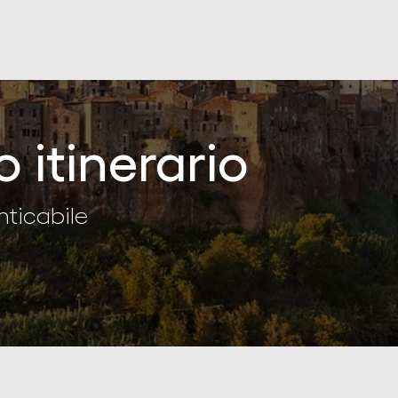
o itinerario
nticabile