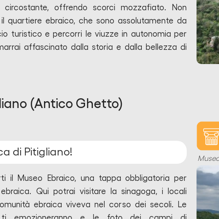
 circostante, offrendo scorci mozzafiato. Non
e il quartiere ebraico, che sono assolutamente da
icio turistico e percorri le viuzze in autonomia per
imarrai affascinato dalla storia e dalla bellezza di
liano (Antico Ghetto)
a di Pitigliano!
Muse
rti il Museo Ebraico, una tappa obbligatoria per
braica. Qui potrai visitare la sinagoga, i locali
omunità ebraica viveva nel corso dei secoli. Le
 ti emozioneranno e le foto dei campi di