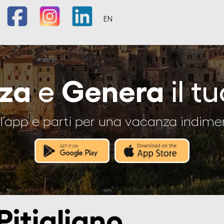
EN
zza
Genera
e
il tu
l’app e parti per una vacanza indime
Pitigliano