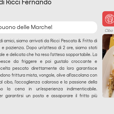
 di Ricci Fernando
ù buono delle Marche!
Cibo
i amici, siamo arrivati da Ricci Pescato & Fritto di
 e pazienza. Dopo un'attesa di 2 ore, siamo stati
le e delicata che ha reso l'attesa sopportabile. La
 pesce da friggere e poi gustalo croccante e
scelta pescato direttamente da loro garantisce
cludono frittura mista, vongole, olive all'ascolana con
 cibo, l'accoglienza calorosa e la passione della
ano la cena in un'esperienza indimenticabile.
r garantirsi un posto e assaporare il fritto più