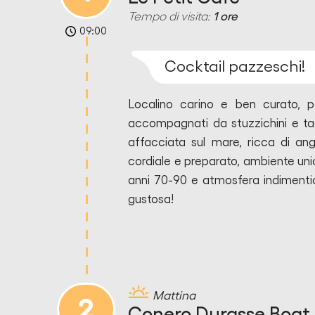
Tempo di visita:
1 ore
09:00
Cocktail pazzeschi!
Localino carino e ben curato, pe
accompagnati da stuzzichini e tag
affacciata sul mare, ricca di ang
cordiale e preparato, ambiente uni
anni 70-90 e atmosfera indimenti
gustosa!
Mattina
2
Conero Durasse Boat -