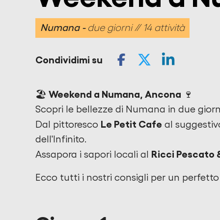
Numana
due giorni // 14 attività
Condividimi su
🏖️ Weekend a Numana, Ancona 🍷
Scopri le bellezze di Numana in due giorni,
Le Petit Cafe
Dal pittoresco
al suggesti
dell'Infinito.
Ricci Pescato &
Assapora i sapori locali al
Ecco tutti i nostri consigli per un perfetto