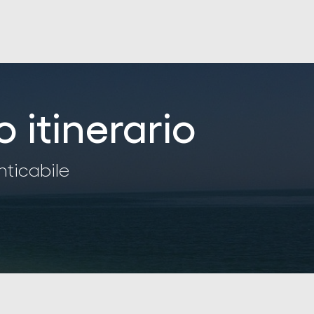
o itinerario
nticabile