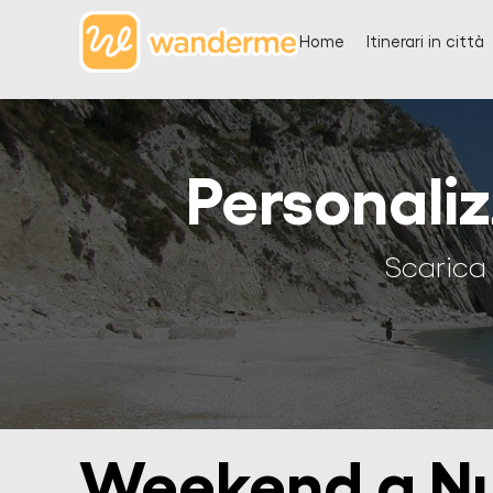
Home
Itinerari in città
Personali
Scarica 
Weekend a 