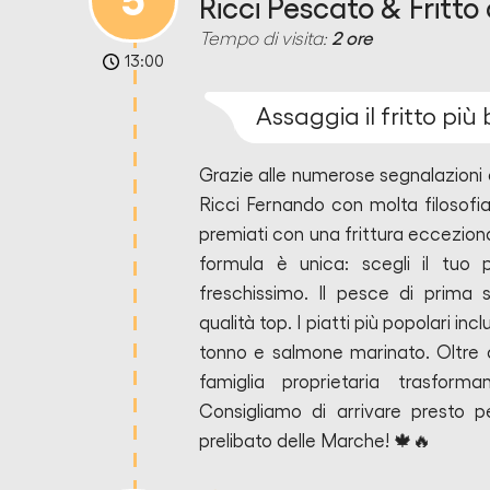
5
Ricci Pescato & Fritto
Tempo di visita:
2 ore
13:00
Assaggia il fritto pi
Grazie alle numerose segnalazioni d
Ricci Fernando con molta filosofia
premiati con una frittura ecceziona
formula è unica: scegli il tuo
freschissimo. Il pesce di prima 
qualità top. I piatti più popolari in
tonno e salmone marinato. Oltre al
famiglia proprietaria trasform
Consigliamo di arrivare presto pe
prelibato delle Marche! 🍁🔥