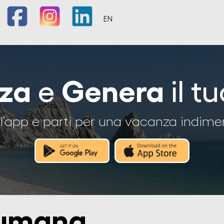
EN
zza
Genera
e
il tu
l’app e parti per una vacanza indime
Numana