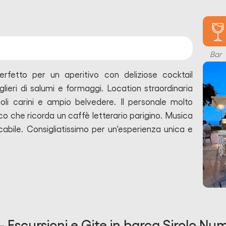
Bar
rfetto per un aperitivo con deliziose cocktail
lieri di salumi e formaggi.
Location
straordinaria
oli carini e ampio belvedere. Il personale molto
co che ricorda un caffè letterario parigino. Musica
cabile.
Consigliatissimo
per un'esperienza unica e
 Escursioni e Gite in barca Sirolo N