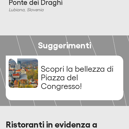
l
Ponte dei Draghi
Lubiana, Slovenia
L
Suggerimenti
Scopri la bellezza di
Piazza del
Congresso!
Ristoranti in evidenza a