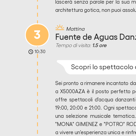
lascerà senza parole per la sua 
architettura gotica, non puoi asso
Mattina
3
Fuente de Aguas Dan
Tempo di visita:
1.5 ore
10:30
Scopri lo spettacolo
Sei pronto a rimanere incantato d
a X5000AZA è il posto perfetto p
offre spettacoli d'acqua danzanti 
19:00, 20:00 e 21:00. Ogni spetta
una selezione musicale tematica.
"MONA" GIMENEZ e "POTRO" RODRIGO
a vivere un'esperienza unica e rin