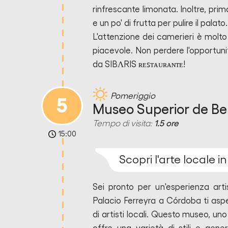
rinfrescante limonata. Inoltre, prima
e un po' di frutta per pulire il palato.
L'attenzione dei camerieri è molto
piacevole. Non perdere l'opportunit
da SIBΛRIS ʀᴇꜱᴛᴀᴜʀᴀɴᴛᴇ!
Pomeriggio
5
Museo Superior de Bell
Tempo di visita:
1.5 ore
15:00
Scopri l'arte locale i
Sei pronto per un'esperienza arti
Palacio Ferreyra a Córdoba ti asp
di artisti locali. Questo museo, uno