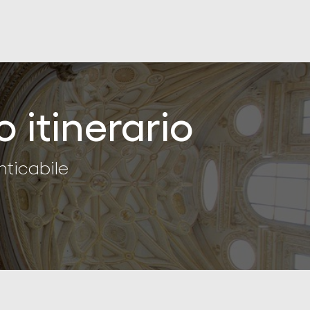
o itinerario
nticabile