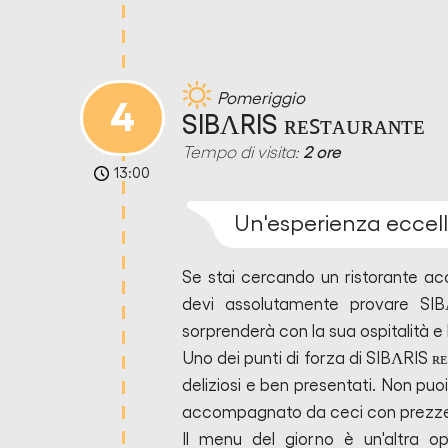
Pomeriggio
4
SIBΛRIS ʀᴇꜱᴛᴀᴜʀᴀɴᴛᴇ
Tempo di visita:
2 ore
13:00
Un'esperienza eccell
Se stai cercando un ristorante acc
devi assolutamente provare SIB
sorprenderà con la sua ospitalità e l
Uno dei punti di forza di SIBΛRIS ʀ
deliziosi e ben presentati. Non puoi
accompagnato da ceci con prezzemol
Il menu del giorno è un'altra