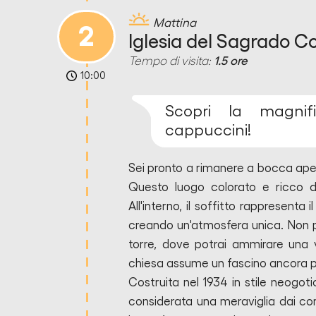
Mattina
2
Iglesia del Sagrado C
Tempo di visita:
1.5 ore
10:00
Scopri la magnif
cappuccini!
Sei pronto a rimanere a bocca aper
Questo luogo colorato e ricco di
All'interno, il soffitto rappresenta
creando un'atmosfera unica. Non per
torre, dove potrai ammirare una vi
chiesa assume un fascino ancora p
Costruita nel 1934 in stile neogoti
considerata una meraviglia dai cordo