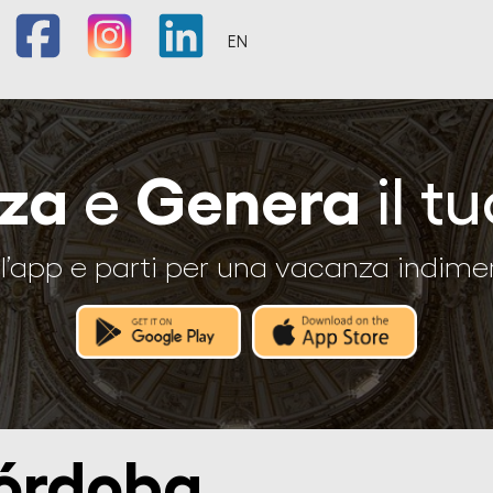
EN
zza
Genera
e
il tu
l’app e parti per una vacanza indime
órdoba