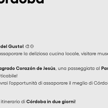
 del Gusto! 🎨🍲
aporare la deliziosa cucina locale, visitare musei
Sagrado Corazón de Jesús
Pa
, una passeggiata al
ticabile!
avrai l'opportunità di assaporare il meglio di Cór
Córdoba in due giorni
 itinerario di
!