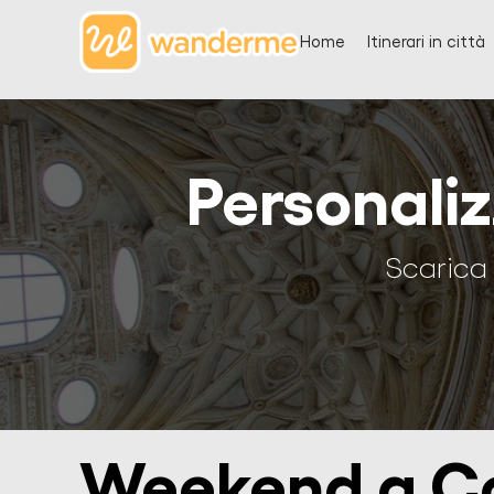
Home
Itinerari in città
Personali
Scarica 
Weekend a C