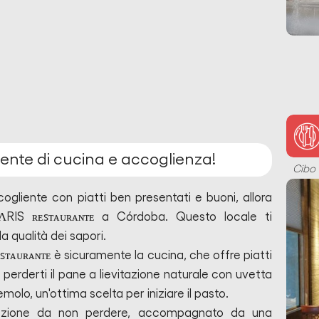
ente di cucina e accoglienza!
Cibo
ogliente con piatti ben presentati e buoni, allora
ΛRIS ʀᴇꜱᴛᴀᴜʀᴀɴᴛᴇ a Córdoba. Questo locale ti
a qualità dei sapori.
ᴇꜱᴛᴀᴜʀᴀɴᴛᴇ è sicuramente la cucina, che offre piatti
 perderti il pane a lievitazione naturale con uvetta
o, un'ottima scelta per iniziare il pasto.
 opzione da non perdere, accompagnato da una