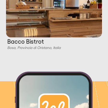
Bacco Bistrot
Bosa, Provincia di Oristano, Italia
B