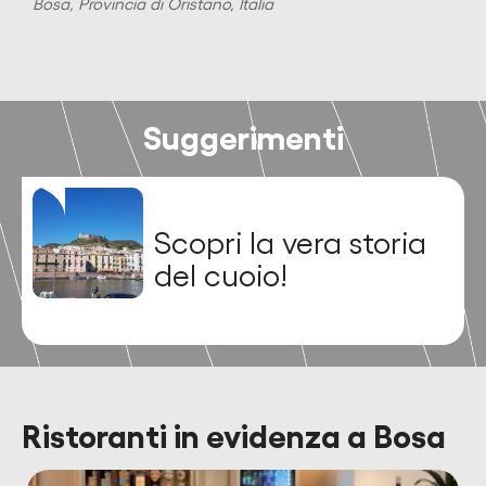
Bosa, Provincia di Oristano, Italia
B
Suggerimenti
Scopri la vera storia
del cuoio!
Ristoranti in evidenza a Bosa