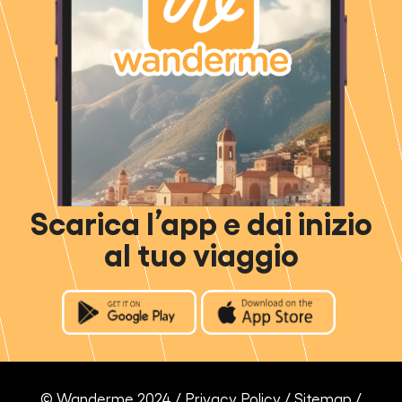
Scarica l’app e dai inizio
al tuo viaggio
© Wanderme 2024 /
Privacy Policy
/
Sitemap
/